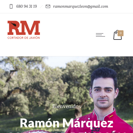
680 94 31 19
ramonmarquezleon@gmail.com
0
Bienvenidos
Ramón Márquez